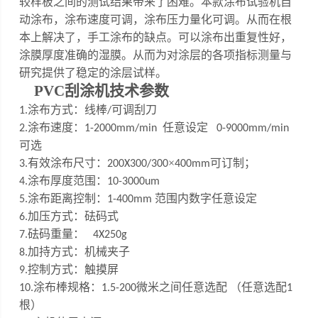
较样板之间的测试结果带来了困难。
本款涂布试验机自
动涂布，涂布速度可调，涂布压力量化可调
。
从而在根
本上解决了，手工涂布的缺点。可以涂布出重复性好，
涂膜厚度准确的湿膜。从而为对涂层的各项指标测量与
研究提供了稳定的涂层试样。
PVC刮涂机
技术参数
涂布方式：线棒
可调刮刀
1
.
/
涂布速度：
任意设定
2
.
1-200
0
mm/min
0-9000mm/min
可选
有效涂布尺寸：
×
可订制
；
3
.
200X300/
300
400mm
涂布厚度范围：
4
.
10
-
3000um
涂布距离控制：
范围内数字任意设定
5
.
1-
4
00mm
加压方式：砝码式
6.
砝码重量：
7
.
4X250g
加持方式：机械夹子
8.
控制方式：触摸屏
9.
涂布棒规格：
微米之间任意选配 （任意选配
10
.
1.5
-200
1
根）