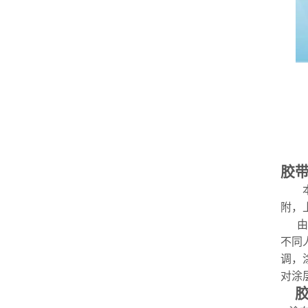
胶
附，
由
不同
调，
对涂