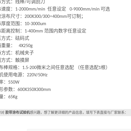
布方式：线棒
可调刮刀
/
布速度：
任意设定
可选
1-200
0
mm/min
0-9000mm/min
效涂布尺寸：
×
可订制
；
200X300/
300
400mm
布厚度范围：
10
-
3000um
布距离控制：
范围内数字任意设定
1-
4
00mm
压方式：砝码式
码重量：
4X250g
持方式：机械夹子
制方式：触摸屏
布棒规格：
微米之间任意选配 （任意选配
根）
1.5
-200
1
机使用电源：
220V/50Hz
率：
550W
形参数：
600X350X300mm
量：
65Kg
你对
胶带涂布试验机
感兴趣，想了解更详细的产品信息，填写下表直接与厂家联系：