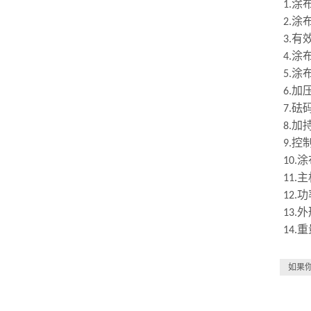
涂
1
.
涂
2
.
有
3
.
涂
4
.
涂
5
.
加
6.
砝
7
.
加
8.
控
9.
涂
10
.
主
1
1
.
功
12.
外
13.
重
14.
如果