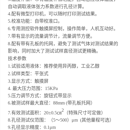
自动调取液体张力系数进行孔径计算。
4.配有微型打印机，可以随时打印测试结果。
5.校准功能：自带校准口。
6.专用测控软件触摸屏控制，操作简单，人机互动好。
7.带有显示的流量调节计，流量调节方便。
8.配有带有孔板的托网，避免了测试气体对测试结果的
影响，同时加大了测试试样直径测试更精确。
技术参数
1.试验适用液体：推荐使用异丙醇，工业乙醇
2.试样类型：平张式
3.显示方式：触摸屏
4. 最大压力范围：
15
KPa
5.压力调节方式：旋钮式带显示
6.被测试样最大直径：88mm (带孔板托网）
2
7.有效测试面积：20
±0.5㎝
（特殊尺寸可定做）
8.孔径测试仪范围：（
5
～
5
00）μm
(其他量程可选）
9.孔径显示精度：0.1μm