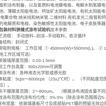
面积涂布制备，以及氢燃料电池膜电极、电解水制氢膜电
池、薄膜太阳能电池、钙钛矿太阳能电池、有机太阳能电
导电聚合物,纳米线和纳米管,二维材料,有机发光二极管
的电解质和电极、染色敏感性太阳能电池、电子皮肤等器
包装材料狭缝式涂布试验机
技术参数
工艺流程： 手动放料--刮涂--手动取料，依次循环
设备结构：封闭式
瓷吸附规格： 工作区域 ① 450mm(W)×550mm(L)。 ② 1
他工作区域可选）
用玻璃厚度范围：0.03-1.5mm
涂胶工作台高度：900±20mm可调整
适用涂布液：各种液态光学胶或感光胶
胶体粘度：5cps～6000cps （23±2℃时）。 （不同粘度
应）。
涂布干膜厚度范围：2～800um。 （根据涂布液固含量不
有效涂布范围内涂布均匀性：3%-5%（除去涂布范围周边5-
. 涂布宽度：依玻璃基板尺寸及底部贴PET膜的预留无效边