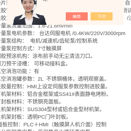
吗？
.垫片数量：每个狭缝涂布头标配垫片2张（垫片厚度客户
.注胶管路：两套管路系统，对应一组泵（一套管路打样测
.进胶方式：伺服计量泵 齿轮泵适5-9000cps粘度胶体）
计量泵流量范围：1.8-21.6ml/min
计量泵电机参数： 台达伺服电机 /0.4KW/220V/3000rpm
.计量泵结构： 电机/减速机/齿轮泵/控制系统
.计量泵控制方式：7寸触摸屏
.刮胶预涂机构：涂布前手动无尘清洁刀口。
.刮刀预干浸槽： 可移动接料盒。
.真空消泡功能 ：有
.真空消泡罐参数：2L 不锈钢桶体，透明观察盖。
.进胶量控制：HMI上设定伺服泵参数控制进胶量。
.下机架材料：铝合金框架或SS41#表面静电烤粉。
.下封板材料：不锈钢亮面板。
.上机架材料：SUS304型材或铝合金型材机架。
.上机架封板：透明PC门叶封板。
. 面板控制：PLC＋HMI（触摸屏人机介面）控制