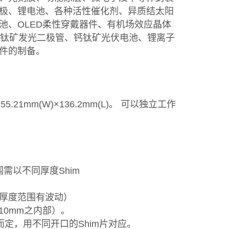
极、锂电池、各种活性催化剂、异质结太阳
池、OLED柔性穿戴器件、有机场效应晶体
和钙钛矿发光二极管、钙钛矿光伏电池、锂离子
件的制备。
55.21mm(W)×136.2mm(L)。 可以独立工作
范围需以不同厚度Shim
同厚度范围有波动）
10mm之内部）。
而定，用不同开口的Shim片对应。