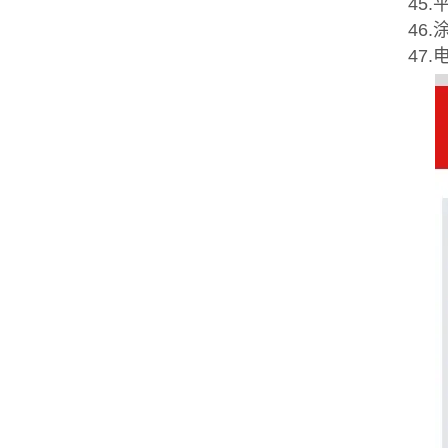
45
46.
47.