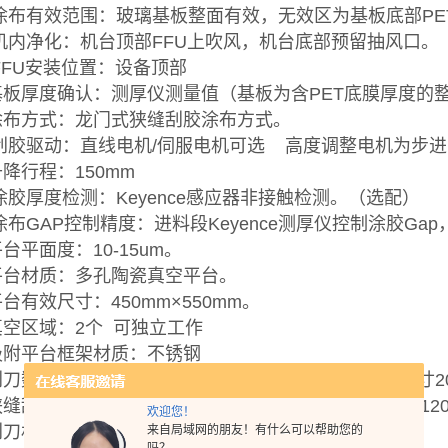
. 涂布有效范围：玻璃基板整面有效，无效区为基板底部PE
. 机内净化：机台顶部FFU上吹风，机台底部预留抽风口。
. FFU安装位置：设备顶部
.基板厚度确认：测厚仪测量值（基板为含PET底膜厚度的
.涂布方式：龙门式狭缝刮胶涂布方式。
. 刮胶驱动：直线电机/伺服电机可选 高度调整电机为步
.升降行程：150mm
. 涂胶厚度检测：Keyence感应器非接触检测。（选配）
. 涂布GAP控制精度：进料段Keyence测厚仪控制涂胶Ga
平台平面度：10-15um。
.平台材质：多孔陶瓷真空平台。
.平台有效尺寸：450mm×550mm。
.真空区域：2个 可独立工作
.吸附平台框架材质：不锈钢
刮刀数量：2组(1组大尺寸500X120X100mm、1组小尺寸20
狭缝刮刀尺寸：大尺寸500X120X100mm、小尺寸205x12
欢迎您！
.刮刀材质：630不锈钢
来自局域网的朋友！有什么可以帮助您的