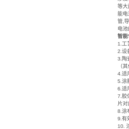
等大
能电
管,
电池
智能
1.
2.
3.陶
（其
4.适
5.
6.
7.
片对
8.
9.
10