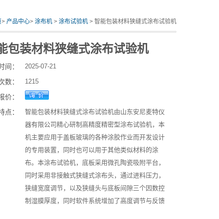
页
>
产品中心
>
涂布机
>
涂布试验机
> 智能包装材料狭缝式涂布试验机
能包装材料狭缝式涂布试验机
时间：
2025-07-21
次数：
1215
报价：
特点：
智能包装材料狭缝式涂布试验机由山东安尼麦特仪
器有限公司精心研制高精度精密型涂布试验机，本
机主要应用于盖板玻璃的各种涂胶作业而开发设计
的专用装置，同时也可以用于其他类似材料的涂
布。本涂布试验机，底板采用微孔陶瓷吸附平台，
同时采用非接触式狭缝式涂布头，通过进料压力，
狭缝宽度调节，以及狭缝头与底板间隙三个因数控
制湿膜厚度，同时软件系统增加了高度调节与反馈
系统，大大提高了涂布精度与均匀性。