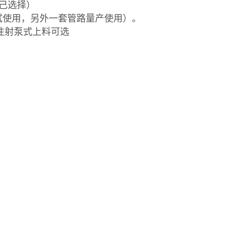
自己选择）
试使用，另外一套管路量产使用）。
。/注射泵式上料可选