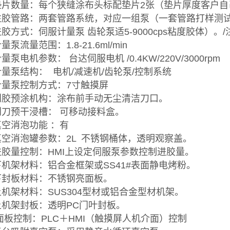
.垫片数量：每个狭缝涂布头标配垫片2张（垫片厚度客户
.注胶管路：两套管路系统，对应一组泵（一套管路打样测
.进胶方式：伺服计量泵 齿轮泵适5-9000cps粘度胶体）
计量泵流量范围：1.8-21.6ml/min
计量泵电机参数： 台达伺服电机 /0.4KW/220V/3000rpm
.计量泵结构： 电机/减速机/齿轮泵/控制系统
.计量泵控制方式：7寸触摸屏
.刮胶预涂机构：涂布前手动无尘清洁刀口。
.刮刀预干浸槽： 可移动接料盒。
.真空消泡功能 ：有
.真空消泡罐参数：2L 不锈钢桶体，透明观察盖。
.进胶量控制：HMI上设定伺服泵参数控制进胶量。
.下机架材料：铝合金框架或SS41#表面静电烤粉。
.下封板材料：不锈钢亮面板。
.上机架材料：SUS304型材或铝合金型材机架。
.上机架封板：透明PC门叶封板。
. 面板控制：PLC＋HMI（触摸屏人机介面）控制