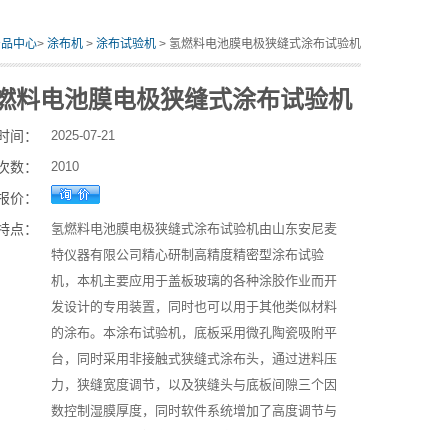
产品中心
>
涂布机
>
涂布试验机
> 氢燃料电池膜电极狭缝式涂布试验机
燃料电池膜电极狭缝式涂布试验机
时间：
2025-07-21
次数：
2010
报价：
特点：
氢燃料电池膜电极狭缝式涂布试验机由山东安尼麦
特仪器有限公司精心研制高精度精密型涂布试验
机，本机主要应用于盖板玻璃的各种涂胶作业而开
发设计的专用装置，同时也可以用于其他类似材料
的涂布。本涂布试验机，底板采用微孔陶瓷吸附平
台，同时采用非接触式狭缝式涂布头，通过进料压
力，狭缝宽度调节，以及狭缝头与底板间隙三个因
数控制湿膜厚度，同时软件系统增加了高度调节与
反馈系统，大大提高了涂布精度与均匀性。