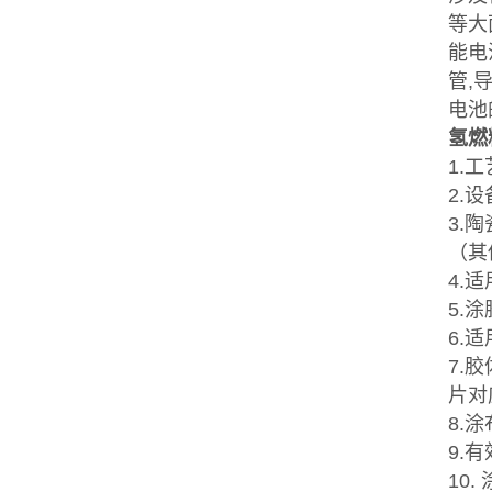
等大
能电
管,
电池
氢燃
1.
2.
3.陶
（其
4.适
5.
6.
7.
片对
8.
9.
10