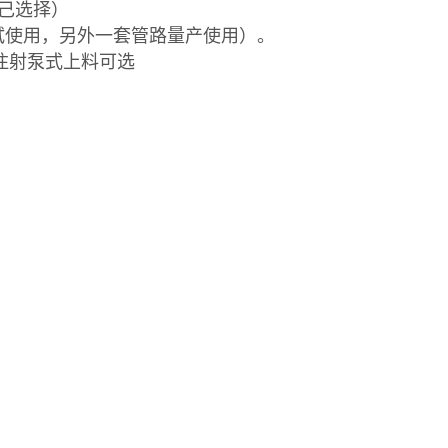
自己选择）
试使用，另外一套管路量产使用）。
。/注射泵式上料可选