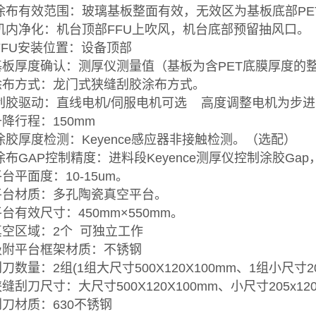
. 涂布有效范围：玻璃基板整面有效，无效区为基板底部PE
. 机内净化：机台顶部FFU上吹风，机台底部预留抽风口。
. FFU安装位置：设备顶部
.基板厚度确认：测厚仪测量值（基板为含PET底膜厚度的
.涂布方式：龙门式狭缝刮胶涂布方式。
. 刮胶驱动：直线电机/伺服电机可选 高度调整电机为步
.升降行程：150mm
. 涂胶厚度检测：Keyence感应器非接触检测。（选配）
. 涂布GAP控制精度：进料段Keyence测厚仪控制涂胶Ga
平台平面度：10-15um。
.平台材质：多孔陶瓷真空平台。
.平台有效尺寸：450mm×550mm。
.真空区域：2个 可独立工作
.吸附平台框架材质：不锈钢
刮刀数量：2组(1组大尺寸500X120X100mm、1组小尺寸20
狭缝刮刀尺寸：大尺寸500X120X100mm、小尺寸205x12
.刮刀材质：630不锈钢