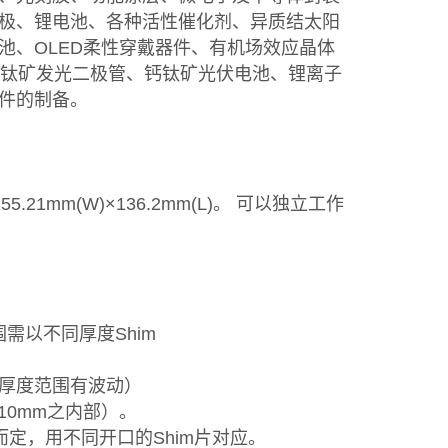
极、锂电池、各种活性催化剂、异质结太阳
池、OLED柔性穿戴器件、有机场效应晶体
和钙钛矿发光二极管、钙钛矿光伏电池、锂离子
件的制备。
55.21mm(W)×136.2mm(L)。 可以独立工作
范围需以不同厚度Shim
同厚度范围有波动）
10mm之内部）。
而定，用不同开口的Shim片对应。