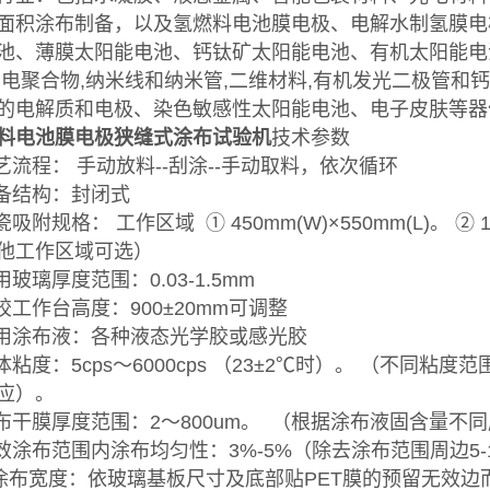
面积涂布制备，以及氢燃料电池膜电极、电解水制氢膜电
池、薄膜太阳能电池、钙钛矿太阳能电池、有机太阳能电
导电聚合物,纳米线和纳米管,二维材料,有机发光二极管
的电解质和电极、染色敏感性太阳能电池、电子皮肤等器
料电池膜电极狭缝式涂布试验机
技术参数
工艺流程： 手动放料--刮涂--手动取料，依次循环
设备结构：封闭式
瓷吸附规格： 工作区域 ① 450mm(W)×550mm(L)。 ② 1
他工作区域可选）
用玻璃厚度范围：0.03-1.5mm
涂胶工作台高度：900±20mm可调整
适用涂布液：各种液态光学胶或感光胶
胶体粘度：5cps～6000cps （23±2℃时）。 （不同粘度
应）。
涂布干膜厚度范围：2～800um。 （根据涂布液固含量不
有效涂布范围内涂布均匀性：3%-5%（除去涂布范围周边5-
. 涂布宽度：依玻璃基板尺寸及底部贴PET膜的预留无效边