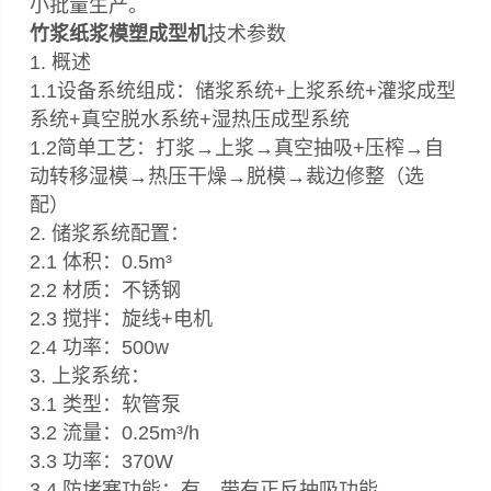
小批量生产。
竹浆纸浆模塑成型机
技术参数
1. 概述
1.1设备系统组成：储浆系统+上浆系统+灌浆成型
系统+真空脱水系统+湿热压成型系统
1.2简单工艺：打浆→上浆→真空抽吸+压榨→自
动转移湿模→热压干燥→脱模→裁边修整（选
配）
2. 储浆系统配置：
2.1 体积：0.5m³
2.2 材质：不锈钢
2.3 搅拌：旋线+电机
2.4 功率：500w
3. 上浆系统：
3.1 类型：软管泵
3.2 流量：0.25m³/h
3.3 功率：370W
3.4 防堵塞功能：有，带有正反抽吸功能