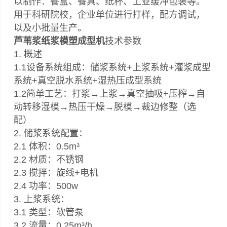
以制作：餐盒、餐具、纸杯、工业缓冲包装等。
用于科研院校，企业单位进行打样，配方调试，
以及小批量生产。
芦苇浆纸浆模塑成型机
技术参数
1. 概述
1.1设备系统组成：储浆系统+上浆系统+灌浆成型
系统+真空脱水系统+湿热压成型系统
1.2简单工艺：打浆→上浆→真空抽吸+压榨→自
动转移湿模→热压干燥→脱模→裁边修整（选
配）
2. 储浆系统配置：
2.1 体积：0.5m³
2.2 材质：不锈钢
2.3 搅拌：旋线+电机
2.4 功率：500w
3. 上浆系统：
3.1 类型：软管泵
3.2 流量：0.25m³/h