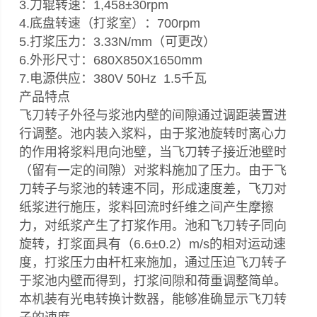
3.刀辊转速：1,458±30rpm
4.底盘转速（打浆室）：700rpm
5.打浆压力：3.33N/mm（可更改）
6.外形尺寸：680X850X1650mm
7.电源供应：380V 50Hz 1.5千瓦
产品特点
飞刀转子外径与浆池内壁的间隙通过调距装置进
行调整。池内装入浆料，由于浆池旋转时离心力
的作用将浆料甩向池壁，当飞刀转子接近池壁时
（留有一定的间隙）对浆料施加了压力。由于飞
刀转子与浆池的转速不同，形成速度差，飞刀对
纸浆进行施压，浆料回流时纤维之间产生摩擦
力，对纸浆产生了打浆作用。池和飞刀转子同向
旋转，打浆面具有（6.6±0.2）m/s的相对运动速
度，打浆压力由杆杠来施加，通过压迫飞刀转子
于浆池内壁而得到，打浆间隙和荷重调整简单。
本机装有光电转换计数器，能够准确显示飞刀转