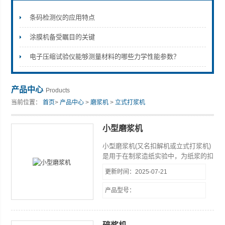
条码检测仪的应用特点
涂膜机备受瞩目的关键
山东安尼麦特仪器有限公司
电子压缩试验仪能够测量材料的哪些力学性能参数？
产品中心
Products
当前位置：
首页
>
产品中心
>
磨浆机
>
立式打浆机
小型磨浆机
小型磨浆机(又名扣解机或立式打浆机)
是用于在制浆造纸实验中，为纸浆的扣
解度的测定、纸浆试样水分的测定、纸
更新时间：2025-07-21
浆浓度的测定、湿解离度的测定，游离
度的测定提供标准的定量试样，原理：
产品型号：
经计量的具有规定浓度的纸浆置于刀辊
和平滑的打浆缸之间，刀辊与打浆缸以
不同的圆周速度旋转。以此作用于纸