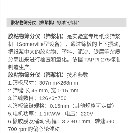
胶粘物筛分仪（筛浆机）
的详细资料：
胶粘物筛分仪（筛浆机）
是实验室专用纸浆筛浆
机（Somerville型设备），通过筛板的上下振动，
把纸浆中大的胶粘物、塑料、泥沙、铁屑等杂质
分离出来进行检查和量化。依据 TAPPI 275标准
制造生产。
胶粘物筛分仪（筛浆机）
技术参数
1.筛板尺寸：307mm×268mm
2.筛缝:长 45 mm, 宽 0.15 mm
3.筛缝数目：126×6=756
4.筛板筛缝规格：0.15mm（其他规格可定做）
5.电机功率：1.1KWW 电压：220V
6.橡胶膜及催动:振幅：3.2 ±0.1mm 转速690-
700 rpm的偏心轮催动