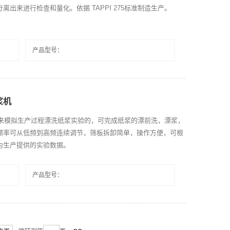
出来进行检查和量化。依据 TAPPI 275标准制造生产。
产品型号：
浆机
筛浆机是用来模拟生产过程漂洗纸浆实验的，可完成纸浆的漂前洗，漂浆，
频率可从低频到高频连续调节，筛板拆卸简单，操作方便，可根
为生产提供的实验数据。
产品型号：