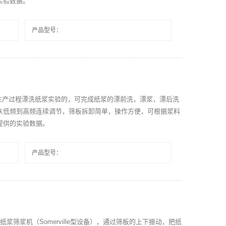
实验数据。
产品型号：
用来模拟生产过程漂洗纸浆实验的，可完成纸浆的漂前洗，漂浆，漂后洗
从低频到高频连续调节，筛板拆卸简单，操作方便，可根据浆料
提供的实验数据。
产品型号：
纸浆筛浆机（Somerville型设备），通过筛板的上下振动，把纸