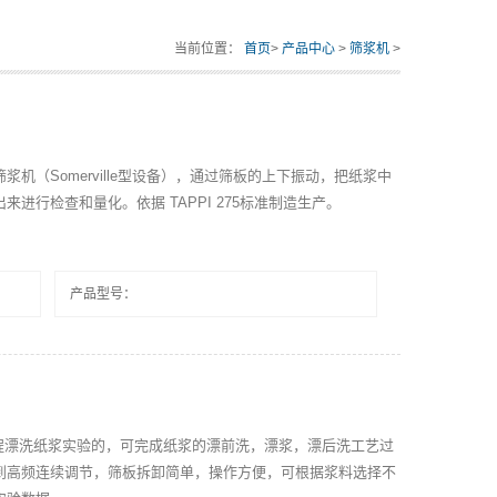
当前位置：
首页
>
产品中心
>
筛浆机
>
机（Somerville型设备），通过筛板的上下振动，把纸浆中
进行检查和量化。依据 TAPPI 275标准制造生产。
产品型号：
拟生产过程漂洗纸浆实验的，可完成纸浆的漂前洗，漂浆，漂后洗工艺过
到高频连续调节，筛板拆卸简单，操作方便，可根据浆料选择不