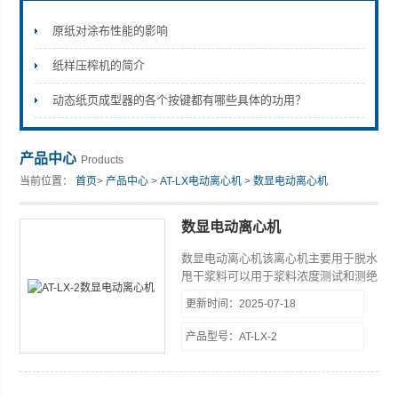
原纸对涂布性能的影响
纸样压榨机的简介
山东安尼麦特仪器有限公司
动态纸页成型器的各个按键都有哪些具体的功用？
产品中心
Products
当前位置：
首页
>
产品中心
>
AT-LX电动离心机
>
数显电动离心机
数显电动离心机
数显电动离心机该离心机主要用于脱水
甩干浆料可以用于浆料浓度测试和测绝
干浆脱水后浆料的取样以及与打浆度仪
更新时间：2025-07-18
配合使用测试浆料打浆度。 适用于制
浆造纸等行业。
产品型号：AT-LX-2