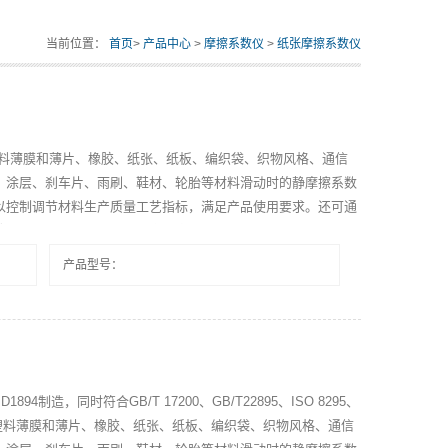
当前位置：
首页
>
产品中心
>
摩擦系数仪
>
纸张摩擦系数仪
塑料薄膜和薄片、橡胶、纸张、纸板、编织袋、织物风格、通信
、涂层、刹车片、雨刷、鞋材、轮胎等材料滑动时的静摩擦系数
以控制调节材料生产质量工艺指标，满足产品使用要求。还可通
带、标签等材料的180°剥离强度测试。
产品型号：
894制造，同时符合GB/T 17200、GB/T22895、ISO 8295、
于测量塑料薄膜和薄片、橡胶、纸张、纸板、编织袋、织物风格、通信