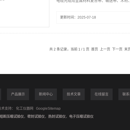
电缆光缆用金属材料复合带、输送带、木材
和动摩擦系数。
更新时间：2025-07-18
共 2 条记录，当前 1 / 1 页 首页 上一页 下一页 
产品展示
新闻中心
技术文章
在线留言
联系
术支持：
化工仪器网
GoogleSitemap
短距压缩试验仪
，
密封试验仪
，
热封试验仪
，
电子压缩试验仪