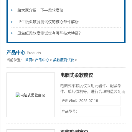
给大家介绍一下—柔软度仪
卫生纸柔软度测试仪的核心部件解析
山东安尼麦特仪器有限公司
卫生纸柔软度测试仪有哪些技术特征？
产品中心
Products
当前位置：
首页
>
产品中心
>
柔软度测试仪
>
电脑式柔软度仪
电脑式柔软度仪采用元器件、配套部
件、单片微机等，进行合理构造装配而
成，具有结构紧凑、体积小、重量轻、
更新时间：2025-07-19
功能全、操作方便、性能稳定等特点，
同时仪器具有标准中包含的各项参数的
产品型号：
测试、调节、显示、打印及数据处理等
功能。测量范围 柔软度仪适用于各种
高档卫生纸,丝绸，无纺布，纤维织