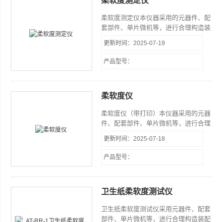
柔软度测定仪
品，皮革等片状柔性材料的柔软度的测
定。
柔软度测定仪​本仪器采用的元器件、配
套部件、单片微机等，进行合理构造装
配而成，具有结构紧凑、体积小、重量
更新时间：2025-07-19
轻、功能全、操作方便、性能稳定等特
点，同时仪器具有标准中包含的各项参
产品型号：
数的测试、调节、显示、打印及数据处
理等功能。
柔软度仪
柔软度仪（带打印）本仪器采用的元器
件、配套部件、单片微机等，进行合理
构造装配而成，具有结构紧凑、体积
更新时间：2025-07-18
小、重量轻、功能全、操作方便、性能
稳定等特点，同时仪器具有标准中包含
产品型号：
的各项参数的测试、调节、显示、打印
及数据处理等功能。
卫生纸柔软度测试仪
卫生纸柔软度测试仪采用元器件、配套
部件、单片微机等，进行合理构造装配