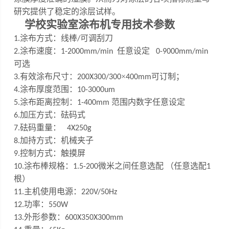
研究提供了稳定的涂层试样。
学校实验室涂布机专用
技术参数
涂布方式：线棒
可调刮刀
1
.
/
涂布速度：
任意设定
2
.
1-200
0
mm/min
0-9000mm/min
可选
有效涂布尺寸：
×
可订制
；
3
.
200X300/
300
400mm
涂布厚度范围：
4
.
10
-
3000um
涂布距离控制：
范围内数字任意设定
5
.
1-
4
00mm
加压方式：砝码式
6.
砝码重量：
7
.
4X250g
加持方式：机械夹子
8.
控制方式：触摸屏
9.
涂布棒规格：
微米之间任意选配 （任意选配
10
.
1.5
-200
1
根）
主机使用电源：
1
1
.
220V/50Hz
功率：
12.
550W
外形参数：
13.
600X350X300mm