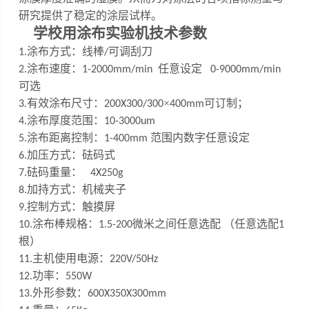
研究提供了稳定的涂层试样。
学校用涂布实验机
技术参数
涂布方式：线棒
可调刮刀
1
.
/
涂布速度：
任意设定
2
.
1-200
0
mm/min
0-9000mm/min
可选
有效涂布尺寸：
×
可订制
；
3
.
200X300/
300
400mm
涂布厚度范围：
4
.
10
-
3000um
涂布距离控制：
范围内数字任意设定
5
.
1-
4
00mm
加压方式：砝码式
6.
砝码重量：
7
.
4X250g
加持方式：机械夹子
8.
控制方式：触摸屏
9.
涂布棒规格：
微米之间任意选配 （任意选配
10
.
1.5
-200
1
根）
主机使用电源：
1
1
.
220V/50Hz
功率：
12.
550W
外形参数：
13.
600X350X300mm