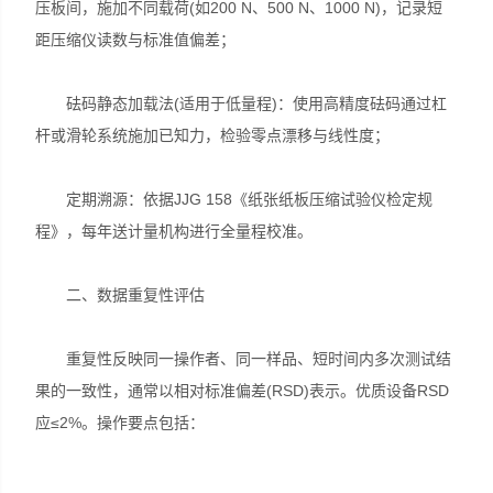
压板间，施加不同载荷(如200 N、500 N、1000 N)，记录短
距压缩仪读数与标准值偏差；
砝码静态加载法(适用于低量程)：使用高精度砝码通过杠
杆或滑轮系统施加已知力，检验零点漂移与线性度；
定期溯源：依据JJG 158《纸张纸板压缩试验仪检定规
程》，每年送计量机构进行全量程校准。
二、数据重复性评估
重复性反映同一操作者、同一样品、短时间内多次测试结
果的一致性，通常以相对标准偏差(RSD)表示。优质设备RSD
应≤2%。操作要点包括：