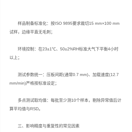
样品制备标准化：按ISO 9895要求裁切15 mm×100 mm
试样，边缘平直无毛刺；
环境控制：在23±1℃、50±2%RH标准大气下平衡4小时
以上；
测试参数统一：压板间距(通常0.7 mm)、加载速度(12.7
mm/min)严格按标准设定；
多点测试取均值：每批至少测10个样本，剔除异常值后计
算平均值与RSD。
三、影响精度与重复性的常见因素